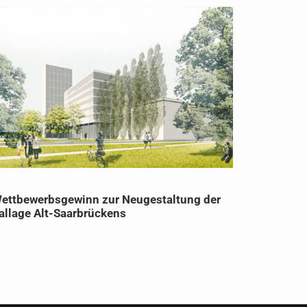
ettbewerbsgewinn zur Neugestaltung der
BDA-Prei
allage Alt-Saarbrückens
FLOSUNDK